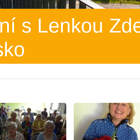
ní s Lenkou Zd
sko