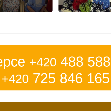
epce
488 588
+420
725 846 165
+420