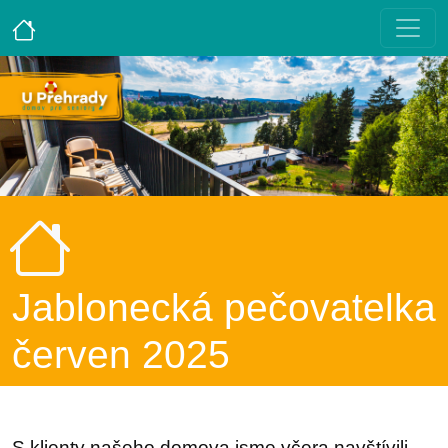
Jablonecká pečovatelka
červen 2025
S klienty našeho domova jsme včera navštívili