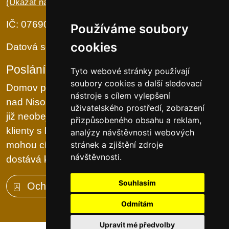
(Ukázat na mapě)
IČ: 07690720, DIČ: CZ07690720
Používáme soubory
cookies
Datová schránka: fgwsirw
Poslání organizace
Tyto webové stránky používají
soubory cookies a další sledovací
Domov pro seniory U PŘEHRADY v Jablonci
nástroje s cílem vylepšení
nad Nisou nabízí zázemí především těm, kdo se
uživatelského prostředí, zobrazení
již neobejdou bez pomoci druhých. Pro své
přizpůsobeného obsahu a reklam,
klienty s láskou vytváří skutečný DOMOV, kde se
analýzy návštěvnosti webových
mohou cítit příjemně a kde se jim zároveň
stránek a zjištění zdroje
návštěvnosti.
dostává kvalitní zdravotní a sociální péče.
Souhlasím
Ochrana osobních údajů (GDPR)
Odmítám
Upravit mé předvolby